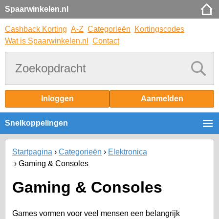
Spaarwinkelen.nl
Cashback Korting
A-Z
Categorieën
Kortingscodes
Wat is Spaarwinkelen.nl
Contact
Inloggen
Aanmelden
Snelkoppelingen
Startpagina
Categorieën
Elektronica
Gaming & Consoles
Gaming & Consoles
Games vormen voor veel mensen een belangrijk