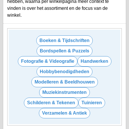
hebben, waarna per winkelpagina meer context te
vinden is over het assortiment en de focus van de
winkel.
Boeken & Tijdschriften
Bordspellen & Puzzels
Fotografie & Videografie
Handwerken
Hobbybenodigdheden
Modelleren & Beeldhouwen
Muziekinstrumenten
Schilderen & Tekenen
Tuinieren
Verzamelen & Antiek