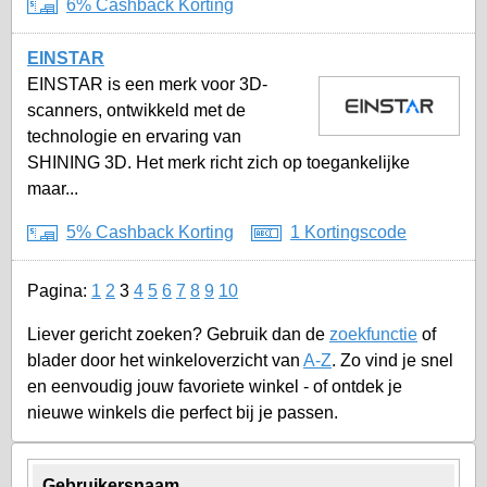
6% Cashback Korting
EINSTAR
EINSTAR is een merk voor 3D-
scanners, ontwikkeld met de
technologie en ervaring van
SHINING 3D. Het merk richt zich op toegankelijke
maar...
5% Cashback Korting
1 Kortingscode
Pagina:
1
2
3
4
5
6
7
8
9
10
Liever gericht zoeken? Gebruik dan de
zoekfunctie
of
blader door het winkeloverzicht van
A-Z
. Zo vind je snel
en eenvoudig jouw favoriete winkel - of ontdek je
nieuwe winkels die perfect bij je passen.
Gebruikersnaam