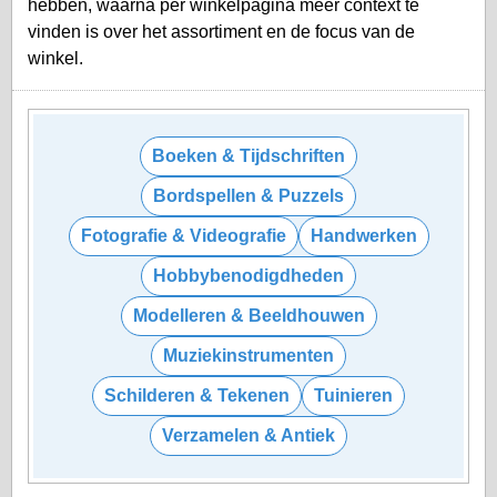
hebben, waarna per winkelpagina meer context te
vinden is over het assortiment en de focus van de
winkel.
Boeken & Tijdschriften
Bordspellen & Puzzels
Fotografie & Videografie
Handwerken
Hobbybenodigdheden
Modelleren & Beeldhouwen
Muziekinstrumenten
Schilderen & Tekenen
Tuinieren
Verzamelen & Antiek