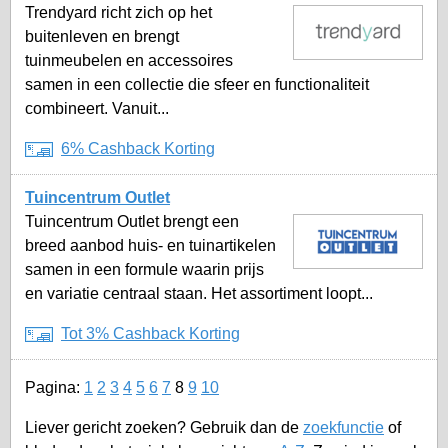
Trendyard richt zich op het
buitenleven en brengt
tuinmeubelen en accessoires
samen in een collectie die sfeer en functionaliteit
combineert. Vanuit...
6% Cashback Korting
Tuincentrum Outlet
Tuincentrum Outlet brengt een
breed aanbod huis- en tuinartikelen
samen in een formule waarin prijs
en variatie centraal staan. Het assortiment loopt...
Tot 3% Cashback Korting
Pagina:
1
2
3
4
5
6
7
8
9
10
Liever gericht zoeken? Gebruik dan de
zoekfunctie
of