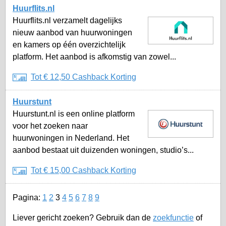
Huurflits.nl
Huurflits.nl verzamelt dagelijks
nieuw aanbod van huurwoningen
en kamers op één overzichtelijk
platform. Het aanbod is afkomstig van zowel...
Tot € 12,50 Cashback Korting
Huurstunt
Huurstunt.nl is een online platform
voor het zoeken naar
huurwoningen in Nederland. Het
aanbod bestaat uit duizenden woningen, studio’s...
Tot € 15,00 Cashback Korting
Pagina:
1
2
3
4
5
6
7
8
9
Liever gericht zoeken? Gebruik dan de
zoekfunctie
of