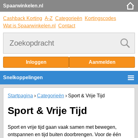
Spaarwinkelen.nl
Cashback Korting
A-Z
Categorieën
Kortingscodes
Wat is Spaarwinkelen.nl
Contact
Inloggen
Aanmelden
Snelkoppelingen
Startpagina
Categorieën
Sport & Vrije Tijd
Sport & Vrije Tijd
Sport en vrije tijd gaan vaak samen met bewegen,
ontspannen en tijd buiten doorbrengen. Voor de één