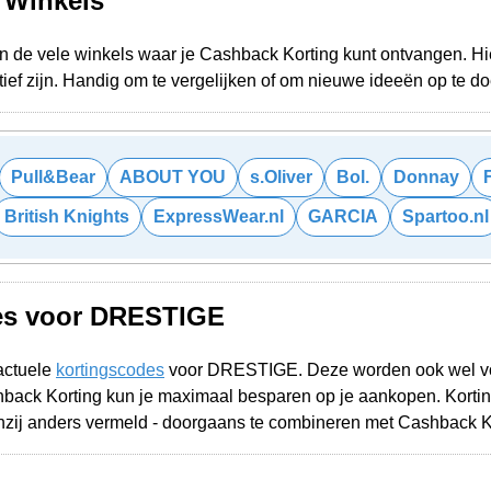
e Winkels
de vele winkels waar je Cashback Korting kunt ontvangen. Hier
ief zijn. Handig om te vergelijken of om nieuwe ideeën op te d
Pull&Bear
ABOUT YOU
s.Oliver
Bol.
Donnay
British Knights
ExpressWear.nl
GARCIA
Spartoo.nl
es voor DRESTIGE
actuele
kortingscodes
voor DRESTIGE. Deze worden ook wel vo
ack Korting kun je maximaal besparen op je aankopen. Korti
enzij anders vermeld - doorgaans te combineren met Cashback Kor