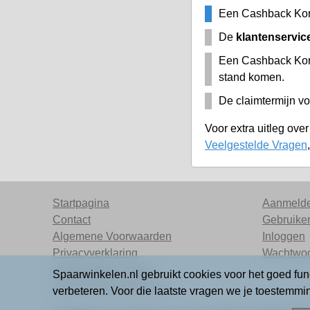
Een Cashback Kort
De
klantenservic
Een Cashback Kor
stand komen.
De claimtermijn vo
Voor extra uitleg ove
Veelgestelde Vragen
Startpagina
Aanmeld
Contact
Gebruike
Algemene Voorwaarden
Inloggen
Privacyverklaring
Wachtwo
Veelgestelde Vragen
Spaarwinkelen.nl gebruikt cookies voor het goed fun
Wat is Spaarwinkelen.nl
verbeteren. Voor die laatste vragen we je toestemm