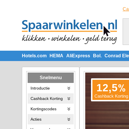
Ca
Hotels.com
HEMA
AliExpress
Bol.
Conrad Ele
Snelmenu
%
12,5
Introductie
Cashback Korting
Cashback Korting
Kortingscodes
Acties