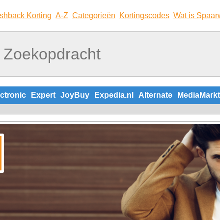
shback Korting
A-Z
Categorieën
Kortingscodes
Wat is Spaar
ctronic
Expert
JoyBuy
Expedia.nl
Alternate
MediaMarkt