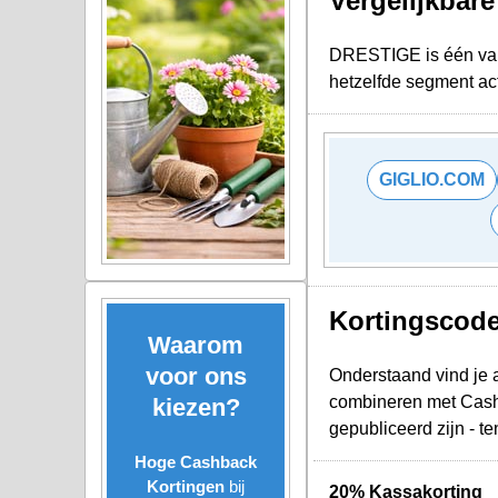
Vergelijkbar
DRESTIGE is één van 
hetzelfde segment act
GIGLIO.COM
Kortingscod
Waarom
voor ons
Onderstaand vind je 
combineren met Cashb
kiezen?
gepubliceerd zijn - t
Hoge Cashback
Kortingen
bij
20% Kassakorting