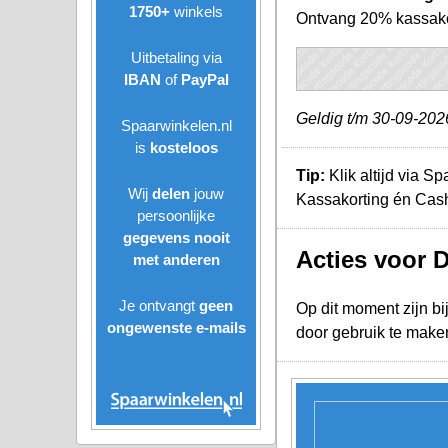
1750+
winkels
Ontvang 20% kassakor
Uitbetaling via
IBAN
of
PayPal
Geldig t/m 30-09-202
Spaarwinkelen.nl
is
kosteloos
Tip:
Klik altijd via S
Wij
delen
jouw
Kassakorting én Cashb
persoonlijke
gegevens nooit
Acties voor
met anderen
Je ontvangt
geen
Op dit moment zijn bi
ongewenste
e-mails
door gebruik te make