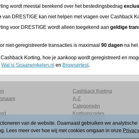
ing wordt meestal berekend over het bestedingsbedrag
exclu
e
van DRESTIGE kan niet helpen met vragen over Cashback Korti
ting voor DRESTIGE wordt alleen toegekend aan
geldige tran
or niet-geregistreerde transacties is maximaal
90 dagen
na het
r Cashback Korting, hoe je aankoop wordt geregistreerd en moge
,
Wat is Spaarwinkelen.nl
en
Browsertest
.
en
Cashback Korting
rsnaam
A-Z
Categorieën
ord
Kortingscodes
Wetenswaard
ctioneren van de website. Daarnaast gebruiken we analytische 
Over Spaarwinkelen.nl
ing. Lees meer over hoe wij met cookies omgaan in onze
Privacy