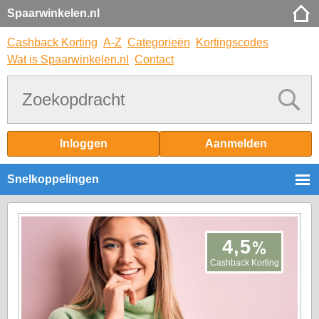
Spaarwinkelen.nl
Cashback Korting
A-Z
Categorieën
Kortingscodes
Wat is Spaarwinkelen.nl
Contact
Inloggen
Aanmelden
Snelkoppelingen
%
4,5
Cashback Korting