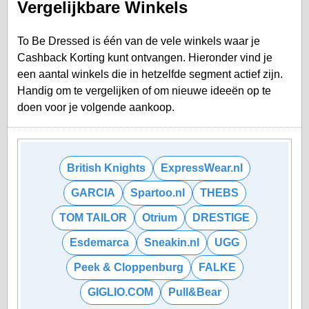
Vergelijkbare Winkels
To Be Dressed is één van de vele winkels waar je
Cashback Korting kunt ontvangen. Hieronder vind je
een aantal winkels die in hetzelfde segment actief zijn.
Handig om te vergelijken of om nieuwe ideeën op te
doen voor je volgende aankoop.
British Knights
ExpressWear.nl
GARCIA
Spartoo.nl
THEBS
TOM TAILOR
Otrium
DRESTIGE
Esdemarca
Sneakin.nl
UGG
Peek & Cloppenburg
FALKE
GIGLIO.COM
Pull&Bear