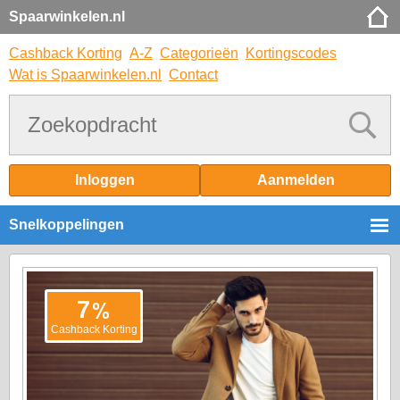
Spaarwinkelen.nl
Cashback Korting
A-Z
Categorieën
Kortingscodes
Wat is Spaarwinkelen.nl
Contact
Inloggen
Aanmelden
Snelkoppelingen
%
7
Cashback Korting