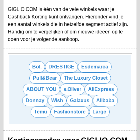
GIGLIO.COM is één van de vele winkels waar je
Cashback Korting kunt ontvangen. Hieronder vind je
een aantal winkels die in hetzelfde segment actief zijn.
Handig om te vergelijken of om nieuwe ideeën op te
doen voor je volgende aankoop.
Bol.
DRESTIGE
Esdemarca
Pull&Bear
The Luxury Closet
ABOUT YOU
s.Oliver
AliExpress
Donnay
Wish
Galaxus
Alibaba
Temu
Fashionstore
Large