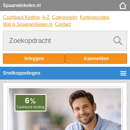
Spaarwinkelen.nl
Cashback Korting
A-Z
Categorieën
Kortingscodes
Wat is Spaarwinkelen.nl
Contact
Inloggen
Aanmelden
Snelkoppelingen
%
6
Cashback Korting