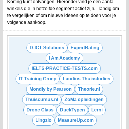
Korting kunt ontvangen. Hieronder vind je een aantal
winkels die in hetzelfde segment actief zijn. Handig om
te vergelijken of om nieuwe ideeën op te doen voor je
volgende aankoop.
D-ICT Solutions
ExpertRating
I Am Academy
IELTS-PRACTICE-TESTS.com
IT Training Groep
Laudius Thuisstudies
Mondly by Pearson
Theorie.nl
Thuiscursus.nl
ZoMa opleidingen
Drone Class
DuckTypen
Lerni
Lingzio
MeasureUp.com