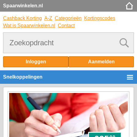
Spaarwinkelen.nl
Cashback Korting
A-Z
Categorieën
Kortingscodes
Wat is Spaarwinkelen.nl
Contact
Inloggen
Aanmelden
Snelkoppelingen