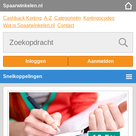
Spaarwinkelen.nl
Cashback Korting
A-Z
Categorieën
Kortingscodes
Wat is Spaarwinkelen.nl
Contact
Inloggen
Aanmelden
Snelkoppelingen