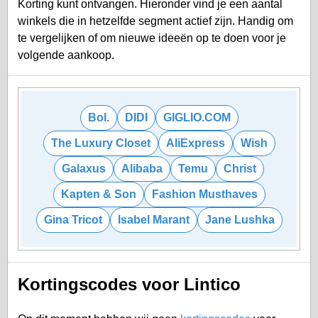
Korting kunt ontvangen. Hieronder vind je een aantal
winkels die in hetzelfde segment actief zijn. Handig om
te vergelijken of om nieuwe ideeën op te doen voor je
volgende aankoop.
Bol.
DIDI
GIGLIO.COM
The Luxury Closet
AliExpress
Wish
Galaxus
Alibaba
Temu
Christ
Kapten & Son
Fashion Musthaves
Gina Tricot
Isabel Marant
Jane Lushka
Kortingscodes voor Lintico