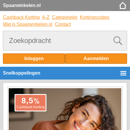
Spaarwinkelen.nl
Cashback Korting
A-Z
Categorieën
Kortingscodes
Wat is Spaarwinkelen.nl
Contact
Inloggen
Aanmelden
Snelkoppelingen
%
8,5
Cashback Korting