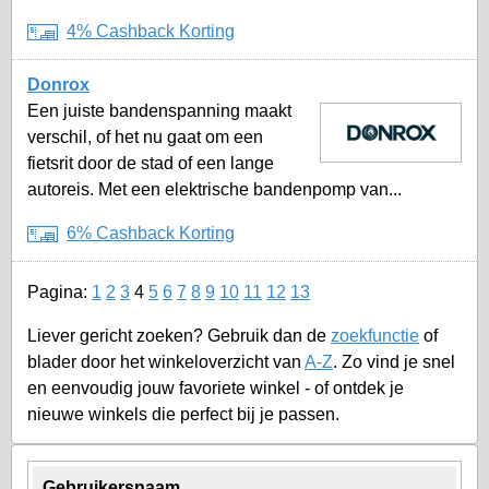
4% Cashback Korting
Donrox
Een juiste bandenspanning maakt
verschil, of het nu gaat om een
fietsrit door de stad of een lange
autoreis. Met een elektrische bandenpomp van...
6% Cashback Korting
Pagina:
1
2
3
4
5
6
7
8
9
10
11
12
13
Liever gericht zoeken? Gebruik dan de
zoekfunctie
of
blader door het winkeloverzicht van
A-Z
. Zo vind je snel
en eenvoudig jouw favoriete winkel - of ontdek je
nieuwe winkels die perfect bij je passen.
Gebruikersnaam