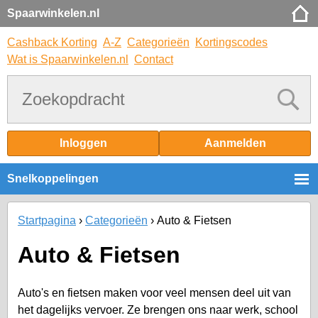
Spaarwinkelen.nl
Cashback Korting
A-Z
Categorieën
Kortingscodes
Wat is Spaarwinkelen.nl
Contact
Inloggen
Aanmelden
Snelkoppelingen
Startpagina
Categorieën
Auto & Fietsen
Auto & Fietsen
Auto's en fietsen maken voor veel mensen deel uit van
het dagelijks vervoer. Ze brengen ons naar werk, school