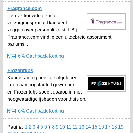
Fragrance.com
Een vertrouwde geur of
verzorgingsproduct kan veel
zeggen over persoonlijke stijl. Bij
Fragrance.com vind je een uitgebreid assortiment
parfums...
6% Cashback Korting
Frozentubs
Koudetraining heeft de afgelopen
jaren aan populariteit gewonnen,
en Frozentubs speelt daarop in met
hoogwaardige ijsbaden voor thuis en...
6% Cashback Korting
Pagina:
1
2
3
4
5
6
7
8
9
10
11
12
13
14
15
16
17
18
19