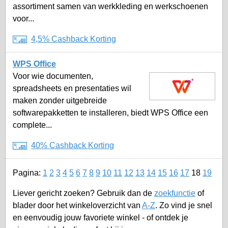
assortiment samen van werkkleding en werkschoenen
voor...
4,5% Cashback Korting
WPS Office
Voor wie documenten,
spreadsheets en presentaties wil
maken zonder uitgebreide
softwarepakketten te installeren, biedt WPS Office een
complete...
40% Cashback Korting
Pagina:
1
2
3
4
5
6
7
8
9
10
11
12
13
14
15
16
17
18
19
Liever gericht zoeken? Gebruik dan de
zoekfunctie
of
blader door het winkeloverzicht van
A-Z
. Zo vind je snel
en eenvoudig jouw favoriete winkel - of ontdek je