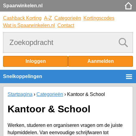
Spaarwinkelen.nl
Cashback Korting
A-Z
Categorieën
Kortingscodes
Wat is Spaarwinkelen.nl
Contact
Inloggen
Aanmelden
Snelkoppelingen
Startpagina
Categorieën
Kantoor & School
Kantoor & School
Werken, studeren en organiseren vragen om de juiste
hulpmiddelen. Van eenvoudige schrijfwaren tot