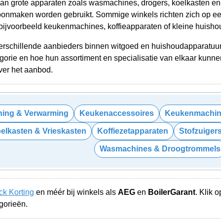
van grote apparaten zoals wasmachines, drogers, koelkasten en 
hoonmaken worden gebruikt. Sommige winkels richten zich op een
n bijvoorbeeld keukenmachines, koffieapparaten of kleine huisho
 verschillende aanbieders binnen witgoed en huishoudapparatuur
egorie en hoe hun assortiment en specialisatie van elkaar kunn
over het aanbod.
oning & Verwarming
Keukenaccessoires
Keukenmachin
elkasten & Vrieskasten
Koffiezetapparaten
Stofzuiger
Wasmachines & Droogtrommels
k Korting
en méér bij winkels als
AEG
en
BoilerGarant
. Klik 
gorieën.