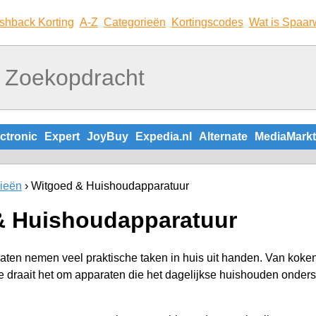
shback Korting
A-Z
Categorieën
Kortingscodes
Wat is Spaar
ctronic
Expert
JoyBuy
Expedia.nl
Alternate
MediaMarkt
ieën
Witgoed & Huishoudapparatuur
& Huishoudapparatuur
aten nemen veel praktische taken in huis uit handen. Van ko
e draait het om apparaten die het dagelijkse huishouden onders