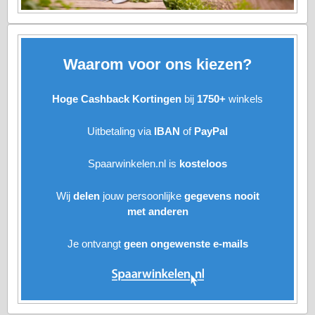
Waarom
voor ons
kiezen?
Hoge Cashback
Kortingen
bij
1750+
winkels
Uitbetaling via
IBAN
of
PayPal
Spaarwinkelen.nl
is
kosteloos
Wij
delen
jouw
persoonlijke
gegevens nooit
met anderen
Je ontvangt
geen
ongewenste
e-mails