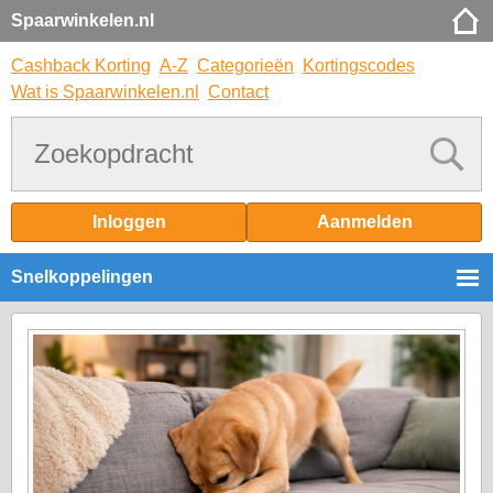
Spaarwinkelen.nl
Cashback Korting
A-Z
Categorieën
Kortingscodes
Wat is Spaarwinkelen.nl
Contact
Inloggen
Aanmelden
Snelkoppelingen