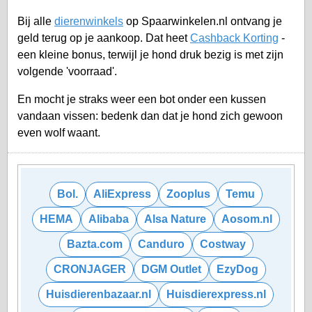
Bij alle
dierenwinkels
op Spaarwinkelen.nl ontvang je
geld terug op je aankoop. Dat heet
Cashback Korting
-
een kleine bonus, terwijl je hond druk bezig is met zijn
volgende 'voorraad'.
En mocht je straks weer een bot onder een kussen
vandaan vissen: bedenk dan dat je hond zich gewoon
even wolf waant.
Bol.
AliExpress
Zooplus
Temu
HEMA
Alibaba
Alsa Nature
Aosom.nl
Bazta.com
Canduro
Costway
CRONJAGER
DGM Outlet
EzyDog
Huisdierenbazaar.nl
Huisdierexpress.nl